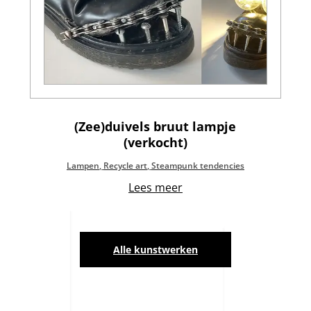
(Zee)duivels bruut lampje
(verkocht)
Lampen
,
Recycle art
,
Steampunk tendencies
Lees meer
Alle kunstwerken